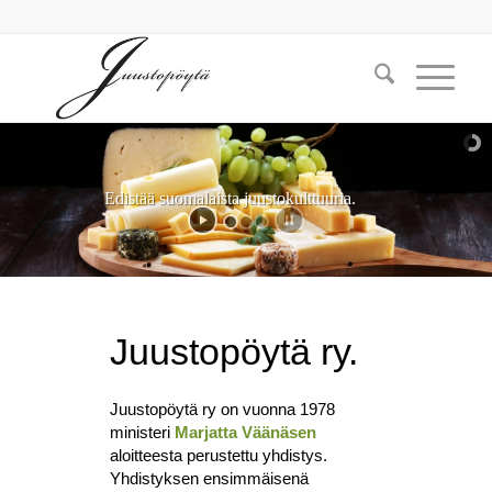
Edistää suomalaista juustokulttuuria.
Juustopöytä ry.
Juustopöytä ry on vuonna 1978
ministeri
Marjatta Väänäsen
aloitteesta perustettu yhdistys.
Yhdistyksen ensimmäisenä