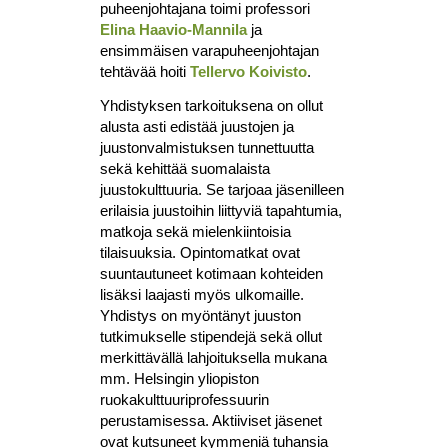
puheenjohtajana toimi professori
Elina Haavio-Mannila
ja
ensimmäisen varapuheenjohtajan
tehtävää hoiti
Tellervo Koivisto
.
Yhdistyksen tarkoituksena on ollut
alusta asti edistää juustojen ja
juustonvalmistuksen tunnettuutta
sekä kehittää suomalaista
juustokulttuuria. Se tarjoaa jäsenilleen
erilaisia juustoihin liittyviä tapahtumia,
matkoja sekä mielenkiintoisia
tilaisuuksia. Opintomatkat ovat
suuntautuneet kotimaan kohteiden
lisäksi laajasti myös ulkomaille.
Yhdistys on myöntänyt juuston
tutkimukselle stipendejä sekä ollut
merkittävällä lahjoituksella mukana
mm. Helsingin yliopiston
ruokakulttuuriprofessuurin
perustamisessa. Aktiiviset jäsenet
ovat kutsuneet kymmeniä tuhansia